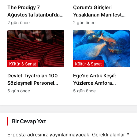
The Prodigy 7
Çorum’a Girişleri
Ağustos’ta İstanbul’da
Yasaklanan Manifest
Sahne Alacak
Grubu Londra Yolcusu
2 gün önce
2 gün önce
Kültür & Sanat
Kültür & Sanat
Devlet Tiyatroları 100
Ege’de Antik Keşif:
Sözleşmeli Personel
Yüzlerce Amfora
Alımı Yapacağını
Taşıyan Ticaret Gemisi
5 gün önce
5 gün önce
Duyurdu
Bulundu
Bir Cevap Yaz
E-posta adresiniz yayınlanmayacak.
Gerekli alanlar
*