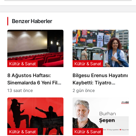
Benzer Haberler
Kültür & Sanat
Kültür & Sanat
8 Ağustos Haftası:
Bilgesu Erenus Hayatını
Sinemalarda 6 Yeni Film
Kaybetti: Tiyatro
İzleyiciyle Buluşuyor
Dünyasının Acı Kaybı
13 saat önce
2 gün önce
Kültür & Sanat
Kültür & Sanat