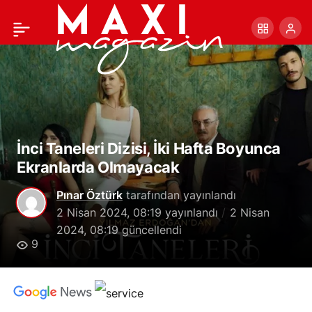
TRT1’in Dizisi “Aziz
+
-
0
Paylaş
Mahmut Hüdayi: Aşkın
Yolculuğu”nun Setinde
Yangın Çıktı
İnci Taneleri Dizisi, İki Hafta Boyunca
Ekranlarda Olmayacak
Pınar Öztürk
tarafından yayınlandı
2 Nisan 2024, 08:19
yayınlandı
2 Nisan
2024, 08:19
güncellendi
9