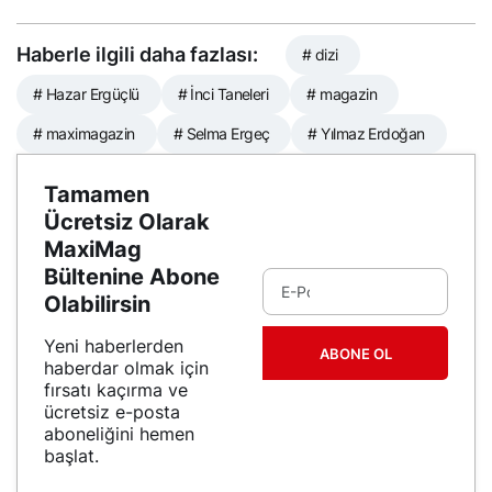
Haberle ilgili daha fazlası:
# dizi
# Hazar Ergüçlü
# İnci Taneleri
# magazin
# maximagazin
# Selma Ergeç
# Yılmaz Erdoğan
Tamamen
Ücretsiz Olarak
MaxiMag
Bültenine Abone
Olabilirsin
Yeni haberlerden
ABONE OL
haberdar olmak için
fırsatı kaçırma ve
ücretsiz e-posta
aboneliğini hemen
başlat.