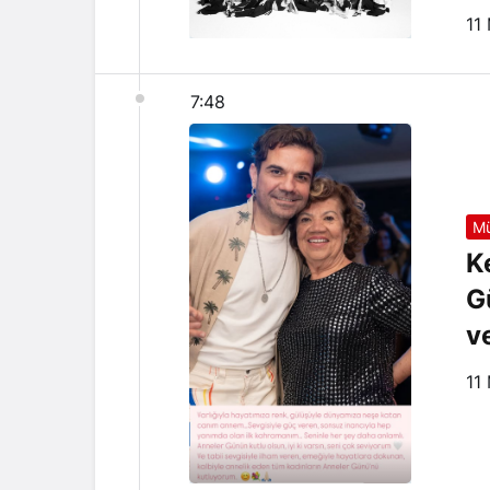
11
7:48
Mü
K
G
v
11