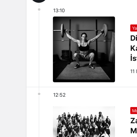
13:10
Y
D
K
İ
11
12:52
M
Z
M