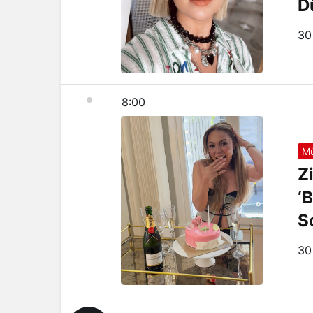
D
‘D
30
8:00
Mü
Z
‘
S
30