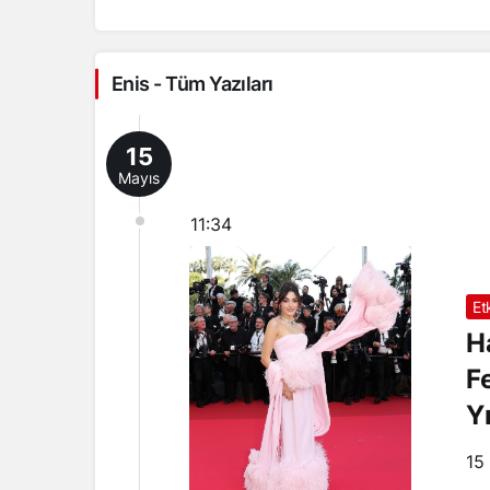
Enis - Tüm Yazıları
15
Mayıs
11:34
Etk
H
F
Y
15