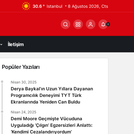
30.6 °
Istanbul
8 Ağustos 2026, Cts
0
İletişim
Popüler Yazıları
Nisan 30, 2025
Derya Baykal’ın Uzun Yıllara Dayanan
Programcılık Deneyimi TYT Türk
Ekranlarında Yeniden Can Buldu
Nisan 24, 2025
Demi Moore Geçmişte Vücuduna
Uyguladığı ‘Çılgın’ Egzersizleri Anlattı:
‘Kendimi Cezalandırıyordum’