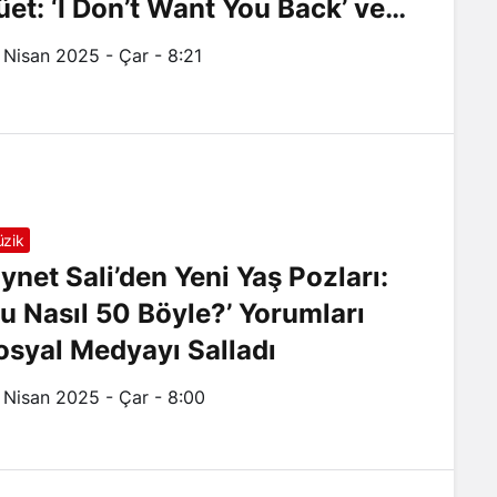
üet: ‘I Don’t Want You Back’ ve
elilo’ Bir Arada!
 Nisan 2025 - Çar - 8:21
zik
iynet Sali’den Yeni Yaş Pozları:
Bu Nasıl 50 Böyle?’ Yorumları
osyal Medyayı Salladı
 Nisan 2025 - Çar - 8:00