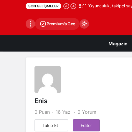
8:11
‘Oyunculuk, takipçi say
SON GELIŞMELER
Premium'a Geç
Magazin
Gündüz Modu
Gündüz modunu seçin.
Gece Modu
Enis
Gece modunu seçin.
0 Puan
16 Yazı
0 Yorum
Sistem Modu
Takip Et
Editör
Sistem modunu seçin.