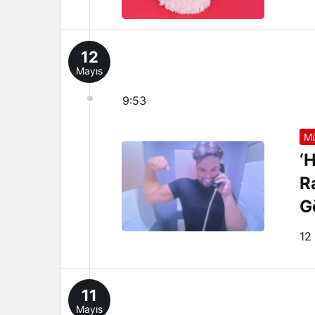
12
Mayıs
9:53
Mü
‘
R
G
12
11
Mayıs