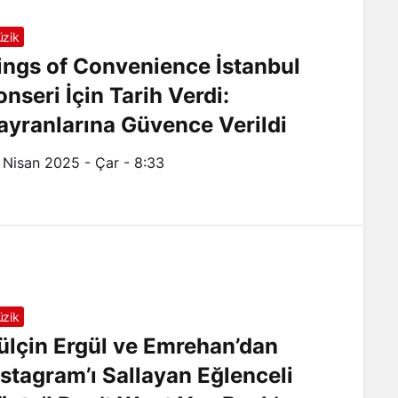
zik
ings of Convenience İstanbul
onseri İçin Tarih Verdi:
ayranlarına Güvence Verildi
 Nisan 2025 - Çar - 8:33
zik
ülçin Ergül ve Emrehan’dan
nstagram’ı Sallayan Eğlenceli