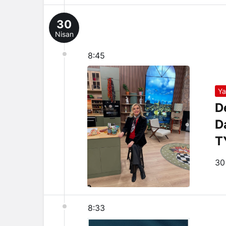
30
Nisan
8:45
Y
D
D
T
C
30
8:33