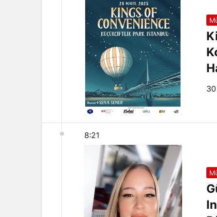
Mü
K
K
H
30
8:21
Mü
G
I